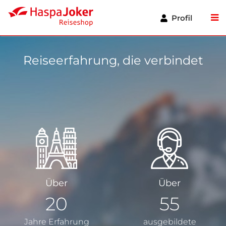
Zum
Hauptinhalt
Profil
springen
Reiseerfahrung, die verbindet
Über
Über
20
55
Jahre Erfahrung
ausgebildete