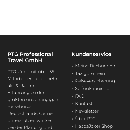
PTG Professional
Kundenservice
Travel GmbH
Meine Buchungen
PTG zählt mit über 55
Taxigutschein
Mitarbeitern und mehr
Reiseversicherung
als 20 Jahren
So funktioniert...
Erfahrung zu den
FAQ
größten unabhängigen
Kontakt
Reisebüros
Newsletter
Deutschlands. Gerne
Über PTG
unterstützen wir Sie
HaspaJoker Shop
bei der Planung und